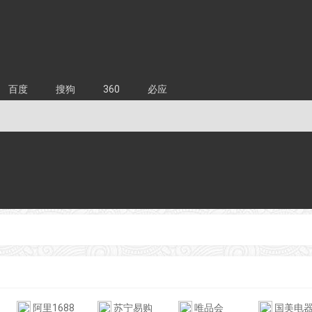
百度
搜狗
360
必应
阿里1688
苏宁易购
唯品会
国美电