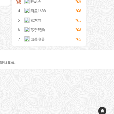
109
唯品会
106
4
阿里1688
105
5
京东网
105
6
苏宁易购
102
7
国美电器
们删除收录。