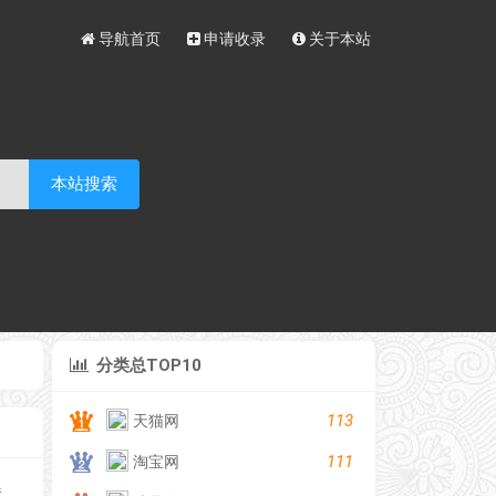
导航首页
申请收录
关于本站
本站搜索
分类总TOP10
113
天猫网
111
淘宝网
器