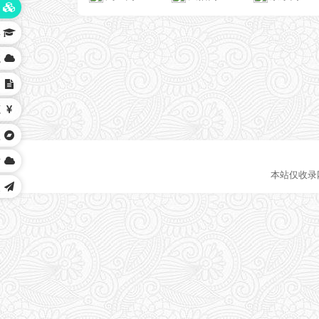
务
具
航
户
源
短
站
本站仅收录
点