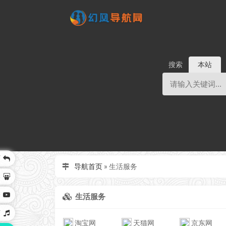
搜索
本站
页
导航首页
»
生活服务
客
全
生活服务
声
淘宝网
天猫网
京东网