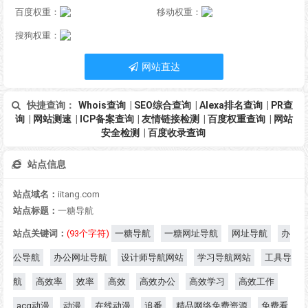
百度权重：
移动权重：
搜狗权重：
网站直达
快捷查询：
Whois查询
|
SEO综合查询
|
Alexa排名查询
|
PR查
询
|
网站测速
|
ICP备案查询
|
友情链接检测
|
百度权重查询
|
网站
安全检测
|
百度收录查询
站点信息
站点域名：
iitang.com
站点标题：
一糖导航
站点关键词：
(93个字符)
一糖导航
一糖网址导航
网址导航
办
公导航
办公网址导航
设计师导航网站
学习导航网站
工具导
航
高效率
效率
高效
高效办公
高效学习
高效工作
acg动漫
动漫
在线动漫
追番
精品网络免费资源
免费看